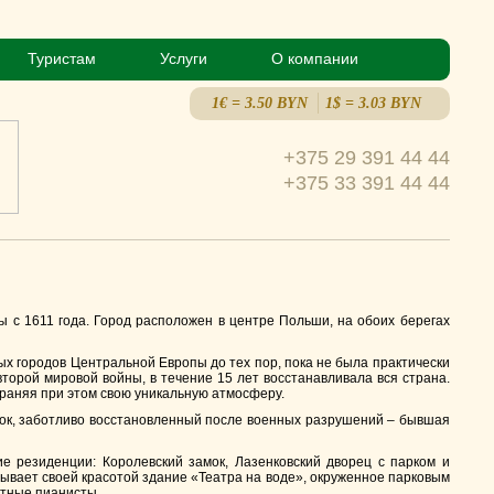
Туристам
Услуги
О компании
1€ = 3.50 BYN
1$ = 3.03 BYN
+375 29 391 44 44
+375 33 391 44 44
ы с 1611 года. Город расположен в центре Польши, на обоих берегах
 городов Центральной Европы до тех пор, пока не была практически
торой мировой войны, в течение 15 лет восстанавливала вся страна.
храняя при этом свою уникальную атмосферу.
мок, заботливо восстановленный после военных разрушений – бывшая
 резиденции: Королевский замок, Лазенковский дворец с парком и
вывает своей красотой здание «Театра на воде», окруженное парковым
стные пианисты.