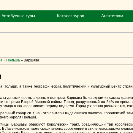
Автобусные туры
Каталог туров
Агентствам
ва
»
Польша
»
Варшава
а
а Польши, а также географический, политический и культурный центр стран
ультурным и промышленным центром, Варшава была одним из самых красивых
ли во время Второй Мировой войны. Город, разрушенный на 84% во время в
столица вновь переживает период подъема. Город уверенно развивается, со
ральный собор св. Яна - это пантеон выдающихся поляков. Королевский за
днего короля Польши.
лицы Варшавы образуют Королевский тракт, соединяющий три королевские
. В Лазенковском парке среди многих сооружений в стиле классицизма очаро
к Фредерику Шопену, у которого летом, по воскресеньям, дают концерты изве