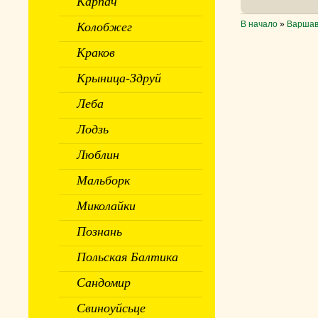
Карпач
В начало
»
Варша
Колобжег
Краков
Крыница-Здруй
Леба
Лодзь
Люблин
Мальборк
Миколайки
Познань
Польская Балтика
Сандомир
Свиноуйсьце