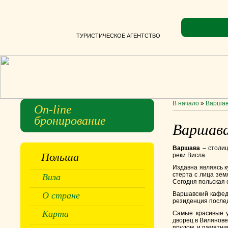
ТУРИСТИЧЕСКОЕ АГЕНТСТВО
В начало
»
Варша
On-line
бронирование
Варшав
Варшава
– столиц
Польша
реки Висла.
Издавна являясь к
стерта с лица зем
Виза
Сегодня польская 
О стране
Варшавский кафед
резиденция после
Карта
Самые красивые у
дворец в Вилянове
прудом, и памятни