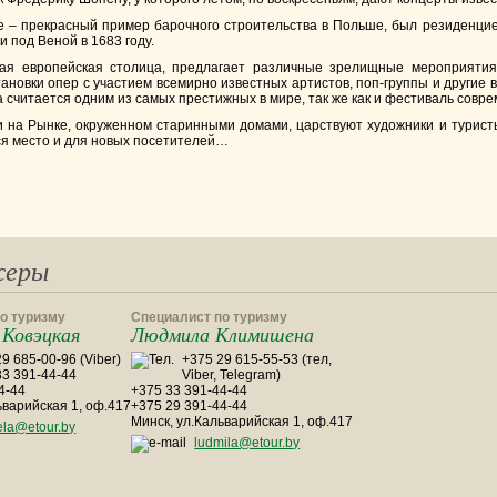
 – прекрасный пример барочного строительства в Польше, был резиденцией
и под Веной в 1683 году.
ая европейская столица, предлагает различные зрелищные мероприятия 
ановки опер с участием всемирно известных артистов, поп-группы и другие
считается одним из самых престижных в мире, так же как и фестиваль совр
 на Рынке, окруженном старинными домами, царствуют художники и туристы.
ся место и для новых посетителей…
жеры
о туризму
Специалист по туризму
Ковэцкая
Людмила Климишена
9 685-00-96 (Viber)
+375 29 615-55-53 (тел,
33 391-44-44
Viber, Telegram)
4-44
+375 33 391-44-44
ьварийская 1, оф.417
+375 29 391-44-44
Минск, ул.Кальварийская 1, оф.417
ela@etour.by
ludmila@etour.by