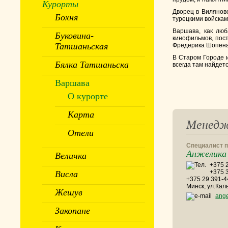
Курорты
Дворец в Вилянове
Бохня
турецкими войскам
Варшава, как люб
Буковина-
кинофильмов, пост
Татшаньская
Фредерика Шопена 
В Старом Городе и
Бялка Татшаньска
всегда там найдет
Варшава
О курорте
Карта
Менед
Отели
Специалист п
Анжелика 
Величка
+375 2
+375 
Висла
+375 29 391-4
Минск, ул.Кал
Жешув
ang
Закопане