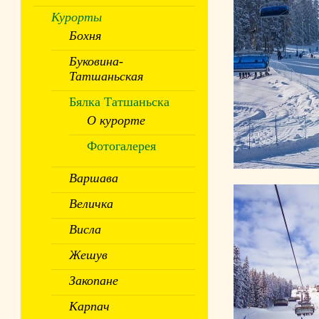
Курорты
Бохня
Буковина-
Татшаньская
Бялка Татшаньска
О курорте
Фотогалерея
Варшава
Величка
Висла
Жешув
Закопане
Карпач