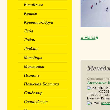
Колобжег
Краков
Крыница-Здруй
Леба
« Назад
Лодзь
Люблин
Мальборк
Миколайки
Менед
Познань
Специалист по
Анжелика К
Польская Балтика
+375 29 
+375 33
Сандомир
+375 29 391-44
Минск, ул.Кальв
Свиноуйсьце
angel