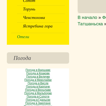
Сопот
Торунь
В начало
»
Ф
Ченстохова
Татшаньска
Ястребина гора
Отели
Погода
Погода в Варшаве
Погода в Кракове
Погода в Величке
Погода в Миколайки
Погода в Висле
Погода в Карпаче
Погода в Вроцлаве
Погода в Мальборке
Погода в Сопоте
Погода в Гданьске
Погода в Закопане