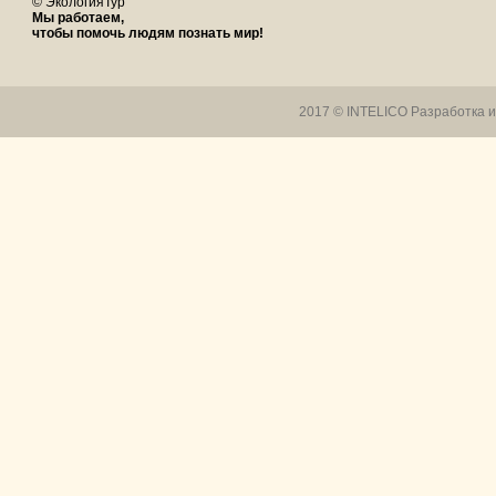
© ЭкологияТур
Мы работаем,
чтобы помочь людям познать мир!
2017 © INTELICO
Разработка 