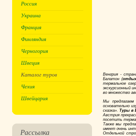
Россия
Украина
Франция
Финляндия
Черногория
Швеция
Каталог туров
Венгрия - стран
Балатон (
отдых
термальное озе
Чехия
экскурсионный и
во множество ав
Швейцария
Мы предлагаем
основательно и
сказка».
Туры в 
Австрия прекрас
посетить терма
Также мы предла
имеет очень инт
Рассылка
Отдельной стро