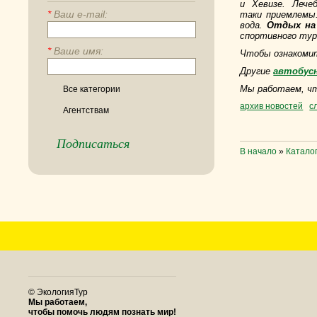
и Хевизе. Леч
*
Ваш e-mail:
таки приемлемы.
вода.
Отдых на
спортивного тур
*
Ваше имя:
Чтобы ознакомит
Другие
автобус
Мы работаем, чт
Все категории
архив новостей
с
Агентствам
Подписаться
В начало
»
Каталог
© ЭкологияТур
Мы работаем,
чтобы помочь людям познать мир!