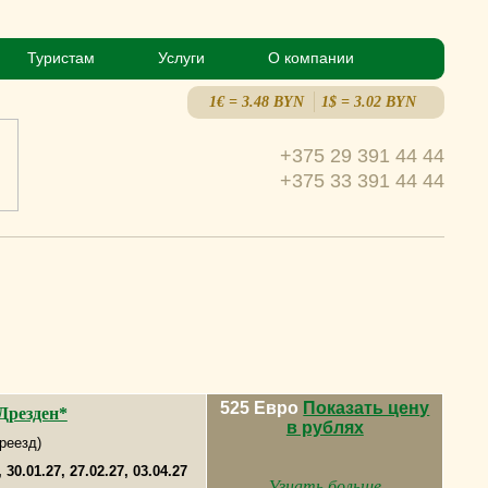
Туристам
Услуги
О компании
1€ = 3.48 BYN
1$ = 3.02 BYN
+375 29 391 44 44
+375 33 391 44 44
525 Евро
Показать цену
 Дрезден*
в рублях
реезд)
, 30.01.27, 27.02.27, 03.04.27
Узнать больше