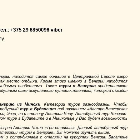
тел.: +375 29 6850096 viber
by
енгрии находится самое большое в Центральной Европе озеро
ак место отдыха. Кроме этого именно в Венгрии находится
ечебными свойствами. Также
туры в Венгрию
представляют
внодушным даже искушенного путешественника, который съездил
нгрию из Минска
. Категории туров разнообразны. Чтобы
втобусный
тур в Будапешт
под названием «Австро-Венгерская
, Эгер, но и столицу Австрии Вену. Автобусный тур Венгрия-
нном туре в Будапеште и в Мишкольце у Вас будет возможность
Венгрии-Австрии-Чехии «Три столицы». Данный автобусный тур
 категории «туры в Венгрию» Вы можете изучить выше.
ем и сотрудничаем с отелями на курортах Венгрии Балатоне