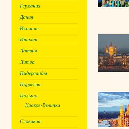
Германия
Дания
Испания
Италия
Латвия
Литва
Нидерланды
Норвегия
Польша
Краков-Величка
Словакия