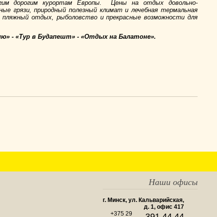
угим дорогим курортам Европы. Цены на отдых довольно-
ные грязи, природный полезный климат и лечебная термальная
о пляжный отдых, рыболовство и прекрасные возможности для
ию» - «Тур в Будапешт» - «Отдых на Балатоне».
Наши офисы
г. Минск, ул. Кальварийская,
д. 1,
офис 417
+375 29
391 44 44