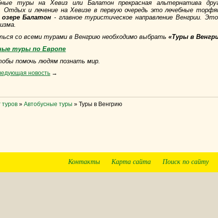
ебные туры на Хевиз или Балатон прекрасная альтернатива др
 Отдых и лечение на Хевизе в первую очередь это лечебные торфя
 озере Балатон
- главное туристическое направление Венгрии. Эт
изма.
ься со всеми турами в Венгрию необходимо выбрать
«Туры в Венгр
ные туры по Европе
обы помочь людям познать мир.
ледующая новость
→
 туров
»
Автобусные туры
»
Туры в Венгрию
Контакты
Карта сайта
Поиск по сайту