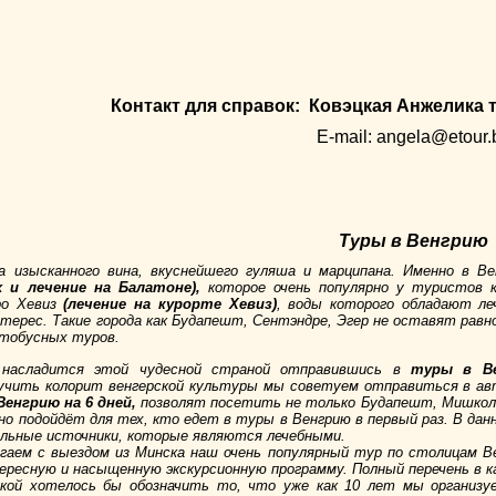
Контакт для справок:
Ковэцкая Анжелика
E-mail: angela@etour.
Туры в Венгрию
а изысканного вина, вкуснейшего гуляша и марципана. Именно в В
 и лечение на Балатоне),
которое очень популярно у туристов к
ро Хевиз
(лечение на курорте Хевиз)
, воды которого обладают л
нтерес. Такие города как Будапешт, Сентэндре, Эгер не оставят ра
тобусных туров.
 насладится этой чудесной страной отправившись в
туры в Ве
зучить колорит венгерской культуры мы советуем отправиться в а
Венгрию на 6 дней,
позволят посетить не только Будапешт, Мишкольц
но подойдёт для тех, кто едет в туры в Венгрию в первый раз. В да
льные источники, которые являются лечебными.
гаем с выездом из Минска наш очень популярный тур по столицам 
ересную и насыщенную экскурсионную программу. Полный перечень в
кой хотелось бы обозначить то, что уже как 10 лет мы организу