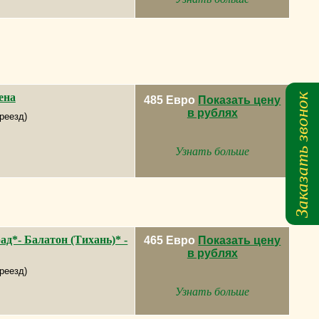
Заказать звонок
ена
485 Евро
Показать цену
в рублях
реезд)
Узнать больше
ад*- Балатон (Тихань)* -
465 Евро
Показать цену
в рублях
реезд)
Узнать больше