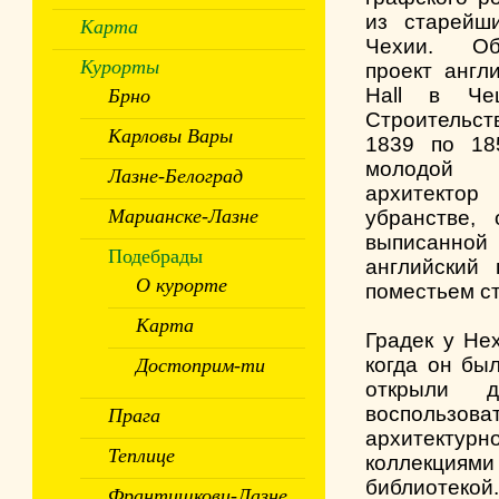
из старейш
Карта
Чехии. Об
Курорты
проект англ
Hall в Чеш
Брно
Строительс
Карловы Вары
1839 по 185
молодой 
Лазне-Белоград
архитектор
Марианске-Лазне
убранстве,
выписанной
Подебрады
английский 
О курорте
поместьем с
Карта
Градек у Не
когда он был
Достоприм-ти
открыли д
воспользо
Прага
архитектур
Теплице
коллекциям
библиотеко
Франтишкови-Лазне