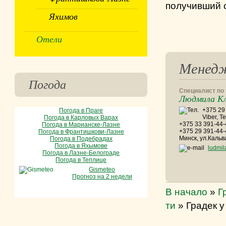
получивший с
Яхимов
Отели
Менед
Погода
Специалист по
Людмила К
+375 29
Погода в Праге
Viber, T
Погода в Карловых Варах
+375 33 391-44
Погода в Марианске-Лазне
+375 29 391-44
Погода в Франтишкови-Лазне
Минск, ул.Кальв
Погода в Подебрадах
Погода в Яхымове
ludmi
Погода в Лазне-Белограде
Погода в Теплице
Gismeteo
Прогноз на 2 недели
В начало
»
Г
ти
»
Градек 