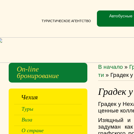
Автобусные 
ТУРИСТИЧЕСКОЕ АГЕНТСТВО
В начало
»
Г
On-line
бронирование
ти
»
Градек 
Градек у
Чехия
Градек у Нех
Туры
ценные колле
Виза
Изящный и 
задуман как
О стране
графского р