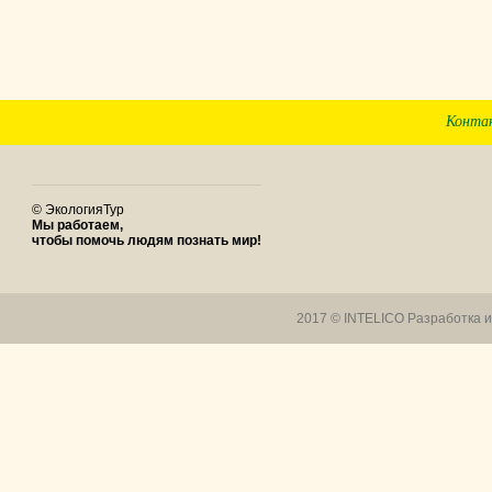
Конта
© ЭкологияТур
Мы работаем,
чтобы помочь людям познать мир!
2017 © INTELICO
Разработка 