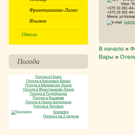
Viber, T
+375 33 391-44
Франтишкови-Лазне
+375 29 391-44
Минск, ул.Кальв
Яхимов
ludmi
Отели
В начало
»
Ф
Вары
»
Отел
Погода
Погода в Праге
Погода в Карловых Варах
Погода в Марианске-Лазне
Погода в Франтишкови-Лазне
Погода в Подебрадах
Погода в Яхымове
Погода в Лазне-Белограде
Погода в Теплице
Gismeteo
Прогноз на 2 недели