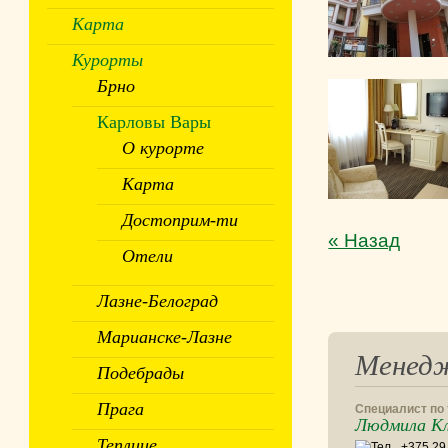
Карта
Курорты
Брно
Карловы Вары
О курорте
Карта
Достоприм-ти
« Назад
Отели
Лазне-Белоград
Марианске-Лазне
Менед
Подебрады
Прага
Специалист по
Людмила К
Теплице
+375 29