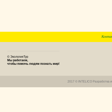
Конта
© ЭкологияТур
Мы работаем,
чтобы помочь людям познать мир!
2017 © INTELICO
Разработка 