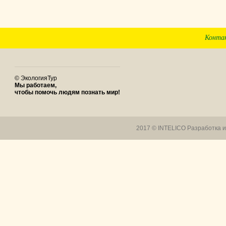
Конта
© ЭкологияТур
Мы работаем,
чтобы помочь людям познать мир!
2017 © INTELICO
Разработка 