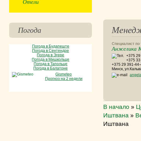
Отели
Менед
Погода
Специалист по
Погода в Будапеште
Анжелика К
Погода в Сентендре
Погода в Эгере
+375 29 
Погода в Мишкольце
+375 33
Погода в Тапольце
+375 29 391-44
Погода в Балатоне
Минск, ул.Кальв
Gismeteo
angel
Прогноз на 2 недели
В начало
»
Ц
Иштвана
»
В
Иштвана