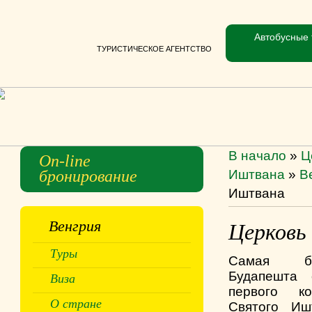
Автобусные 
ТУРИСТИЧЕСКОЕ АГЕНТСТВО
В начало
»
Ц
On-line
бронирование
Иштвана
»
В
Иштвана
Венгрия
Церковь
Туры
Самая бо
Будапешта 
Виза
первого к
О стране
Святого Иш