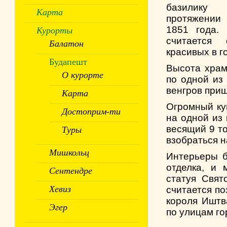
базилику
Карта
протяжении
1851 года.
Курорты
считается
Балатон
красивых в г
Будапешт
Высота храма
О курорте
по одной из 
венгров приш
Карта
Огромный ку
Достоприм-ти
на одной из
весящий 9 то
Туры
взобраться н
Мишкольц
Интерьеры б
отделка, и 
Сентендре
статуя Свят
Хевиз
считается по
короля Иштв
Эгер
по улицам го