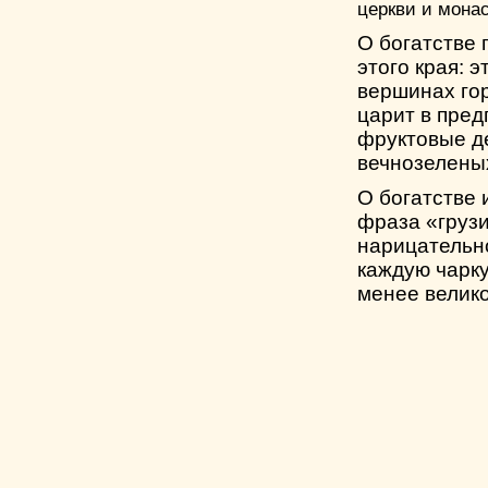
церкви и монас
О богатстве
этого края: 
вершинах гор
царит в пред
фруктовые де
вечнозеленых
О богатстве 
фраза «грузи
нарицательн
каждую чарку
менее велико